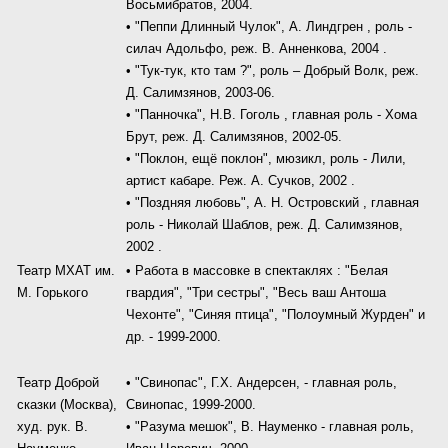
Восьмибратов, 2004.
• "Пеппи Длинный Чулок", А. Линдгрен , роль -
силач Адольфо, реж. В. Анненкова, 2004 .
• "Тук-тук, кто там ?", роль – Добрый Волк, реж.
Д. Салимзянов, 2003-06.
• "Панночка", Н.В. Гоголь , главная роль - Хома
Брут, реж. Д. Салимзянов, 2002-05.
• "Поклон, ещё поклон", мюзикл, роль - Лили,
артист кабаре. Реж. А. Сучков, 2002 .
• "Поздняя любовь", А. Н. Островский , главная
роль - Николай Шаблов, реж. Д. Салимзянов,
2002 .
Театр МХАТ им.
• Работа в массовке в спектаклях : "Белая
М. Горького
гвардия", "Три сестры", "Весь ваш Антоша
Чехонте", "Синяя птица", "Полоумный Журден" и
др. - 1999-2000.
Театр Доброй
• "Свинопас", Г.Х. Андерсен, - главная роль,
сказки (Москва),
Свинопас, 1999-2000.
худ. рук. В.
• "Разума мешок", В. Науменко - главная роль,