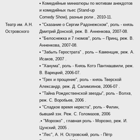
• Комедийные миниатюры по мотивам анекдотов
и комедийных пьес (Stand-up
Comedy Show), разные роли , 2010-11.
Театр им. А.Н.
• "Сказание о Сергии Радонежском", роль - князь
Островского
Дмитрий Донской, реж. В. Анненкова, 2007-08.
• "Белоснежка и 7 гномов", роль – Принц, реж. В.
Анненкова, 2007-08.
• "Забыть Герострата" , роль – Каменщик, реж. А.
Исаков, 2007 .
• "Ханума", роль - Князь Котэ Пантиашвили, реж.
В. Варецкий, 2006-07.
• "Грех и прощение", роль - князь Тверской
Александр, реж. Д. Салимзянов, 2006-07 .
• "Тайна Рождественской звезды", роль - Волхв,
реж. С. Воробьев, 2006 .
• "Сладкое время нереста", роль - Филин,
бывший зэк. Реж. С. Голомазов, 2006
.• "Морозко" , главная роль - Морозко, реж. И.
Цунский, 2005 .
• "Лес", А. Н. Островский, роль - Пётр