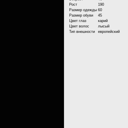
Рост
190
Размер одежды
60
Размер обуви
45
Цвет глаз
карий
Цвет волос
лысый
Тип внешности
европейский