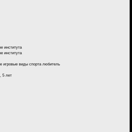
зе института
зе института
е игровые виды спорта любитель
, 5 лет