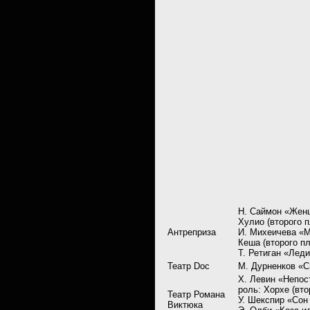
Н. Саймон «Женщ
Хулио (второго п
Антреприза
И. Михеичева «М
Кеша (второго пл
Т. Ретиган «Лед
Театр Doc
М. Дурненков «С
Х. Левин «Непос
роль: Хорхе (вто
Театр Романа
У. Шекспир «Сон
Виктюка