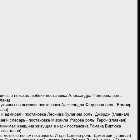
ины в поисках любви» постановка Александра Фёдорова роль:
лана)
ужчины по вызову» постановка Александра Фёдорова роль: Вампир
ана)
и и адмирал» постановка Леонида Кулагина роль: Джордж (главная)
иний слесарь» постановка Михаила Угарова роль: Герой (главная)
тижимая женщина живущая в нас» постановка Романа Виктюка
рого плана)
 в летнюю ночь» постановка Игоря Селина роль: Деметрий (главная)