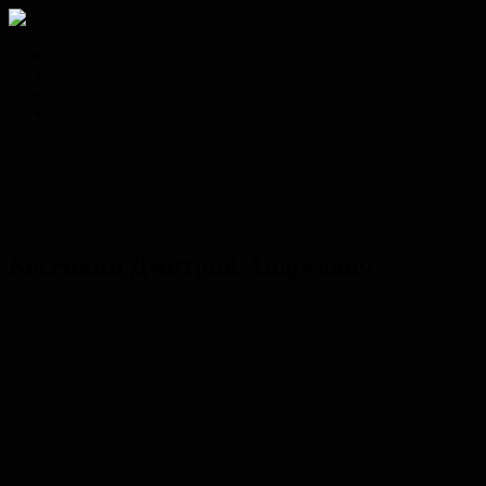
ЭКСКЛЮЗИВ
АКТЕРЫ
АКТРИСЫ
ПОИСК
Косенкин Дмитрий
Home
>>
АКТЕРЫ
>>
Косенкин Дмитрий
Косенкин Дмитрий Андреевич