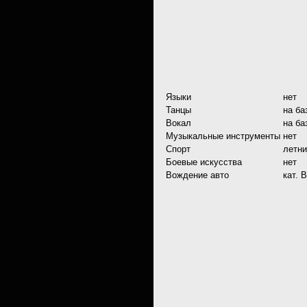
Языки
нет
Танцы
на ба
Вокал
на ба
Музыкальные инструменты
нет
Спорт
летни
Боевые искусства
нет
Вождение авто
кат. B