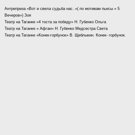
Антреприза «Вот и свела судьба нас..»( по мотивам пьесы « 5
Вечеров») Зоя
Театр на Таганке «4 тоста за победу» Н. Губенко Ольга
Театр на Таганке « Афган» Н. Губенко Медсестра Света
Театр на Таганке «Конек-горбунок» В. Щеблыкин. Конек- горбунок.