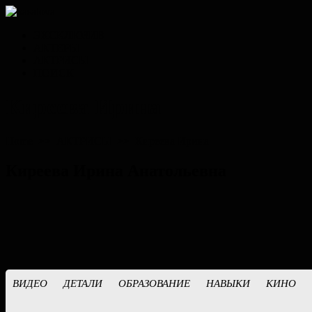
ЭКСКЛЮЗИВ
АКТЕРЫ
АКТРИСЫ
ПОИСК
Киреева Ирина
Home
>>
АКТРИСЫ
>>
Киреева Ирина
Киреева Ирина Анатольевна
ВИДЕО
ДЕТАЛИ
ОБРАЗОВАНИЕ
НАВЫКИ
КИНО