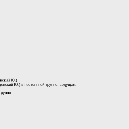
вский Ю.)
довский Ю.)-в постоянной труппе, ведущая.
труппе