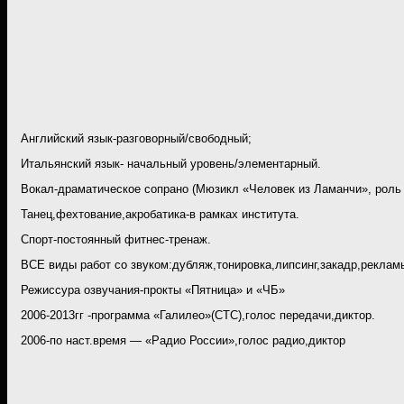
Английский язык-разговорный/свободный;
Итальянский язык- начальный уровень/элементарный.
Вокал-драматическое сопрано (Мюзикл «Человек из Ламанчи», роль 
Танец,фехтование,акробатика-в рамках института.
Спорт-постоянный фитнес-тренаж.
ВСЕ виды работ со звуком:дубляж,тонировка,липсинг,закадр,рекламы
Режиссура озвучания-прокты «Пятница» и «ЧБ»
2006-2013гг -программа «Галилео»(СТС),голос передачи,диктор.
2006-по наст.время — «Радио России»,голос радио,диктор