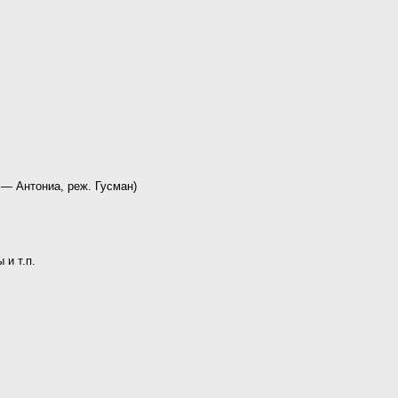
— Антониа, реж. Гусман)
 и т.п.